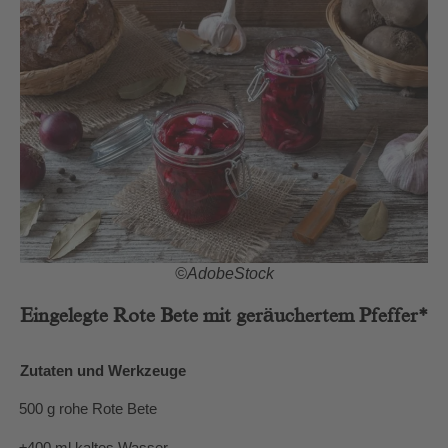
©AdobeStock
Eingelegte Rote Bete mit geräuchertem Pfeffer*
Zutaten und Werkzeuge
·
500 g rohe Rote Bete
·
±400 ml kaltes Wasser