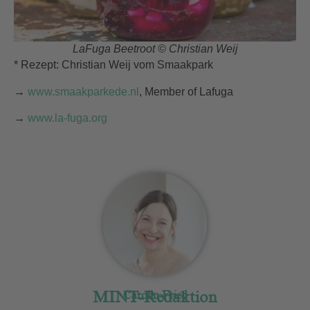
LaFuga Beetroot © Christian Weij
* Rezept: Christian Weij vom Smaakpark
→
www.smaakparkede.nl
, Member of Lafuga
→
www.la-fuga.org
MINT-Redaktion
Carolin Fried