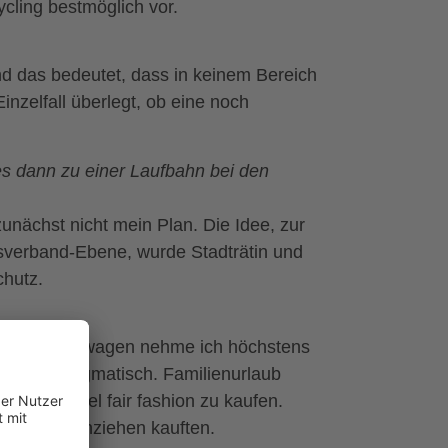
cling bestmöglich vor.
nd das bedeutet, dass in keinem Bereich
nzelfall überlegt, ob eine noch
es dann zu einer Laufbahn bei den
unächst nicht mein Plan. Die Idee, zur
tsverband-Ebene, wurde Stadträtin und
chutz.
t. Den Dienstwagen nehme ich höchstens
r nicht dogmatisch. Familienurlaub
glichst viel fair fashion zu kaufen.
Neues zum Anziehen kauften.