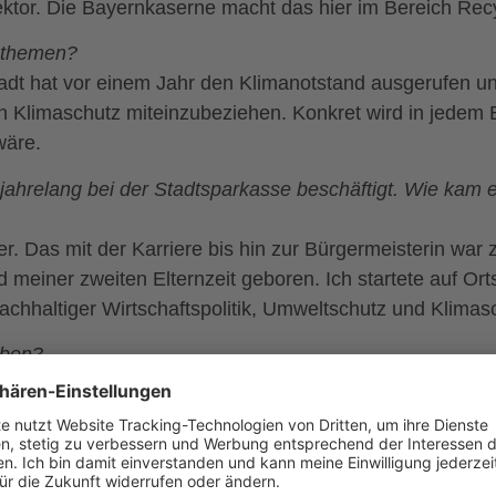
ektor. Die Bayernkaserne macht das hier im Bereich Recy
nsthemen?
tadt hat vor einem Jahr den Klimanotstand ausgerufen u
 Klimaschutz miteinzubeziehen. Konkret wird in jedem Ei
wäre.
jahrelang bei der Stadtsparkasse beschäftigt. Wie kam 
. Das mit der Karriere bis hin zur Bürgermeisterin war z
meiner zweiten Elternzeit geboren. Ich startete auf Or
 nachhaltiger Wirtschaftspolitik, Umweltschutz und Klimas
eben?
nig, radle zur S-Bahn, radle zu Terminen, soweit es geh
ie zu kommen. Privat versuche ich mein Bestes, bin abe
o ging es per Bahn. In Punkto Kleidung versuche ich, mö
iner Freundin, wo wir uns ein ganzes Jahr lang nichts 