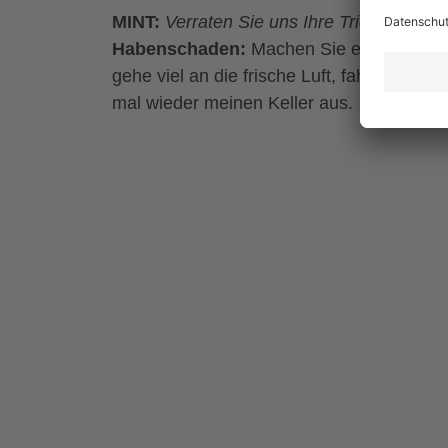
MINT:
Verraten Sie uns Ihre Tricks, um 
Habenschaden:
Machen Sie es wie ich: S
gehe viel an die frische Luft, fahre in di
mal wieder meinen Keller aus.