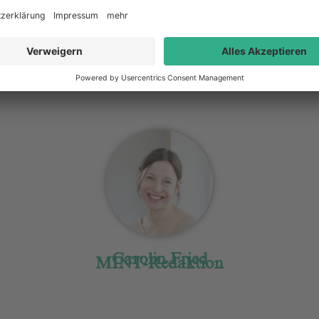
trotz Einschränkungen gut durch den Herbst und Winter 
chauen Sie auf das, was geht, und nicht nur auf das, wa
e Berge, lese, treffe Freunde – im erlaubten bzw. empfoh
Carolin Fried
MINT-Redaktion