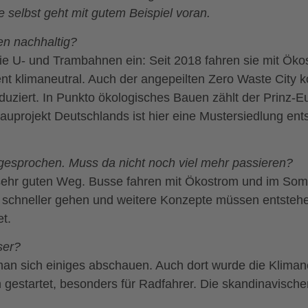
e selbst geht mit gutem Beispiel voran.
n nachhaltig?
 die U- und Trambahnen ein: Seit 2018 fahren sie mit Ö
nt klimaneutral. Auch der angepeilten Zero Waste City 
duziert. In Punkto ökologisches Bauen zählt der Prinz-
ojekt Deutschlands ist hier eine Mustersiedlung ents
ngesprochen. Muss da nicht noch viel mehr passieren?
 sehr guten Weg. Busse fahren mit Ökostrom und im Som
es schneller gehen und weitere Konzepte müssen entste
t.
ser?
 sich einiges abschauen. Auch dort wurde die Klimaneu
estartet, besonders für Radfahrer. Die skandinavisc