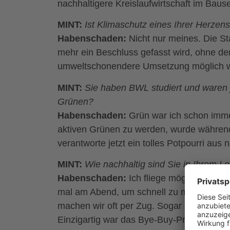
nachhaltigere Kreislaufwirtschaft im Baus
MINT:
Ist Klimaschutz eines Ihrer Herze
Habenschaden:
Nicht nur meines. Die S
mehr ein Beschluss gefasst wird, ohne den
umweltschonendere Umsetzung möglich 
MINT:
Sie haben BWL studiert und waren 
Grünen?
Habenschaden:
Grün war ich schon immer
aktiven Grünen zu werden, wurde während 
verantworte jetzt ein tolles Potpourri aus
MINT:
Wie nachhaltig sind Sie in Ihrem L
Habenschaden:
Ich fliege möglichst we
mal am Abend, um schnell zu meiner Famil
machen wir oft per Zug. Sogar nach Marokk
Einzigartig war das Bye-Buy-Projekt mit e