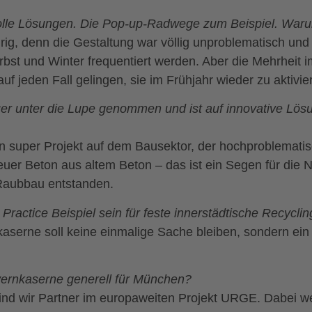
tolle Lösungen. Die Pop-up-Radwege zum Beispiel. War
urig, denn die Gestaltung war völlig unproblematisch u
rbst und Winter frequentiert werden. Aber die Mehrheit
f jeden Fall gelingen, sie im Frühjahr wieder zu aktivie
er unter die Lupe genommen und ist auf innovative Lös
in super Projekt auf dem Bausektor, der hochproblemati
er Beton aus altem Beton – das ist ein Segen für die
r Raubbau entstanden.
ractice Beispiel sein für feste innerstädtische Recycli
kaserne soll keine einmalige Sache bleiben, sondern ein 
ayernkaserne generell für München?
ind wir Partner im europaweiten Projekt URGE. Dabei w