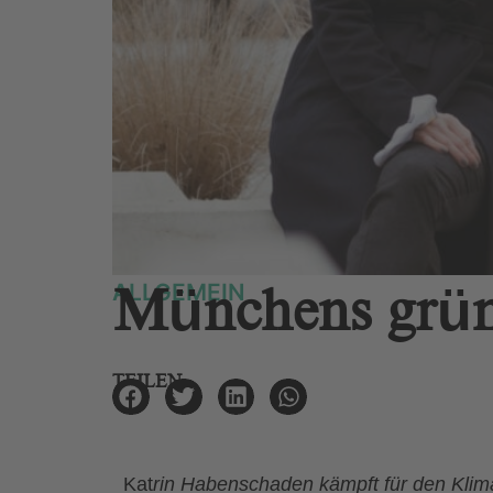
ALLGEMEIN
Münchens grün
TEILEN
Kat
rin Habenschaden kämpft für den Klima