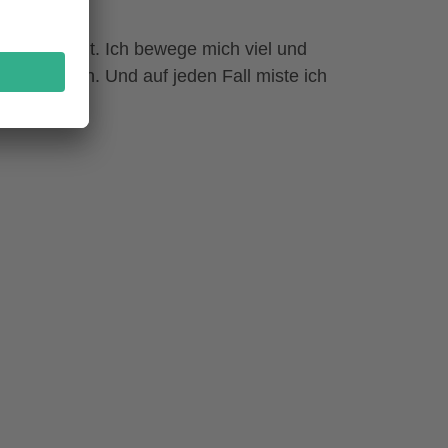
zu kommen?
s nicht geht. Ich bewege mich viel und
lenen Rahmen. Und auf jeden Fall miste ich