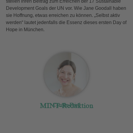
stellen ihren Beitrag zum Erreichen der 17 Sustainable
Development Goals der UN vor. Wie Jane Goodall haben
sie Hoffnung, etwas erreichen zu können. „Selbst aktiv
werden“ lautet jedenfalls die Essenz dieses ersten Day of
Hope in München.
MINT-Redaktion
Carolin Fried