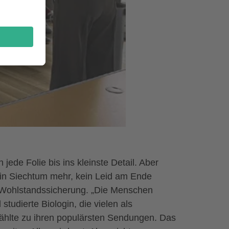
ede Folie bis ins kleinste Detail. Aber
ein Siechtum mehr, kein Leid am Ende
m Wohlstandssicherung. „Die Menschen
tudierte Biologin, die vielen als
ählte zu ihren populärsten Sendungen. Das