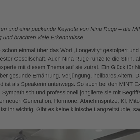
nen und eine packende Keynote von Nina Ruge – die MI
 und brachten viele Erkenntnisse.
e schon einmal über das Wort „Longevity“ gestolpert un
ester Gesellschaft. Auch Nina Ruge runzelte die Stirn, a
erte mit diesem Thema auf sie zutrat. Ein Glück für N
ber gesunde Ernährung, Verjüngung, heilbares Altern. Das
 ist als Speakerin unterwegs. So auch bei den MINT Ex
. Sympathisch und professionell jonglierte sie mit Begrif
r neuen Generation, Hormone, Abnehmspritze, KI, Mit
st ihr wichtig. Gibt es keine klinische Langzeitstudie, sa