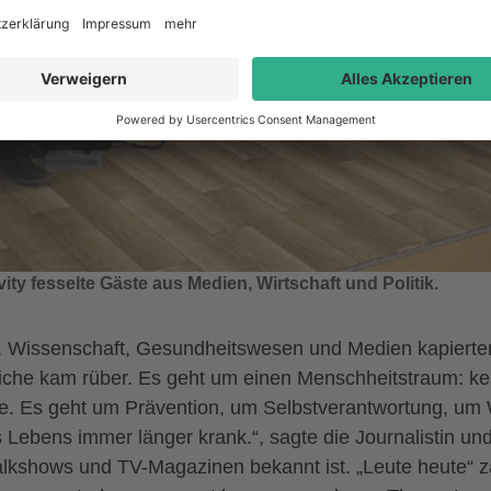
ty fesselte Gäste aus Medien, Wirtschaft und Politik.
t, Wissenschaft, Gesundheitswesen und Medien kapierten j
liche kam rüber. Es geht um einen Menschheitstraum: k
are. Es geht um Prävention, um Selbstverantwortung, u
ebens immer länger krank.“, sagte die Journalistin und s
lkshows und TV-Magazinen bekannt ist. „Leute heute“ z