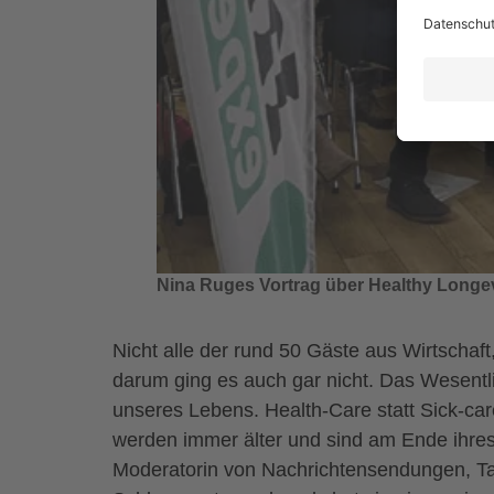
Nina Ruges Vortrag über Healthy Longevi
Nicht alle der rund 50 Gäste aus Wirtschaf
darum ging es auch gar nicht. Das Wesent
unseres Lebens. Health-Care statt Sick-c
werden immer älter und sind am Ende ihres L
Moderatorin von Nachrichtensendungen, Ta